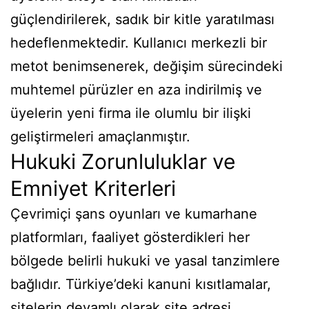
güçlendirilerek, sadık bir kitle yaratılması
hedeflenmektedir. Kullanıcı merkezli bir
metot benimsenerek, değişim sürecindeki
muhtemel pürüzler en aza indirilmiş ve
üyelerin yeni firma ile olumlu bir ilişki
geliştirmeleri amaçlanmıştır.
Hukuki Zorunluluklar ve
Emniyet Kriterleri
Çevrimiçi şans oyunları ve kumarhane
platformları, faaliyet gösterdikleri her
bölgede belirli hukuki ve yasal tanzimlere
bağlıdır. Türkiye’deki kanuni kısıtlamalar,
sitelerin devamlı olarak site adresi