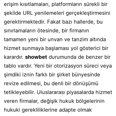
erişim kısıtlamaları, platformların sürekli bir
şekilde URL yenilemeleri gerçekleştirmesini
gerektirmektedir. Fakat bazı hallerde, bu
sınırlamaların ötesinde, bir firmanın
tamamen yeni bir unvan ve tanzim altında
hizmet sunmaya başlaması yol gösterici bir
karardır.
showbet
durumunda de benzer bir
tablo vardır. Yeni bir otorizasyon süreci veya
şimdiki iznin farklı bir şirket bünyesinde
revize edilmesi, bu denli bir dönüşümü
tetikleyebilir. Uluslararası piyasalarda hizmet
veren firmalar, değişik hukuk bölgelerinin
hukuki gerekliliklerine adapte olmak