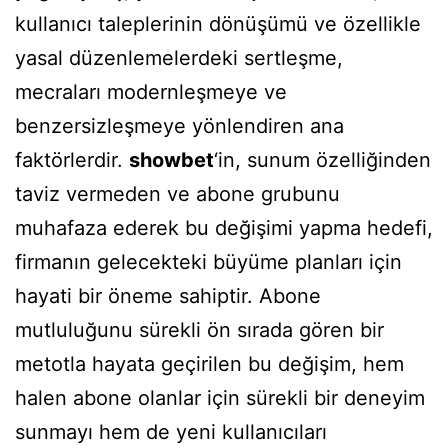
kullanıcı taleplerinin dönüşümü ve özellikle
yasal düzenlemelerdeki sertleşme,
mecraları modernleşmeye ve
benzersizleşmeye yönlendiren ana
faktörlerdir.
showbet
‘in, sunum özelliğinden
taviz vermeden ve abone grubunu
muhafaza ederek bu değişimi yapma hedefi,
firmanın gelecekteki büyüme planları için
hayati bir öneme sahiptir. Abone
mutluluğunu sürekli ön sırada gören bir
metotla hayata geçirilen bu değişim, hem
halen abone olanlar için sürekli bir deneyim
sunmayı hem de yeni kullanıcıları