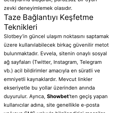
zevki deneyimlemek olasıdır.
Taze Bağlantıyı Keşfetme
Teknikleri
Slotbey’in güncel ulaşım noktasını saptamak
üzere kullanılabilecek birkaç güvenilir metot
bulunmaktadır. Evvela, sitenin onaylı sosyal
ağ sayfaları (Twitter, Instagram, Telegram
vb.) acil bildirimler amacıyla en süratli ve
emniyetli kaynaklardır. Mevcut linkler
ekseriyetle bu yollar üzerinden anında
duyurulur. Ayrıca,
Showbet
‘ten geçiş yapan
kullanıcılar adına, site genellikle e-posta