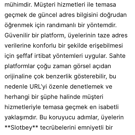
mühimdir. Müşteri hizmetleri ile temasa
geçmek de güncel adres bilgisini doğrudan
öğrenmek için randımanlı bir yöntemdir.
Güvenilir bir platform, üyelerinin taze adres
verilerine konforlu bir şekilde erişebilmesi
için şeffaf irtibat yöntemleri uygular. Sahte
platformlar çoğu zaman görsel açıdan
orijinaline çok benzerlik gösterebilir, bu
nedenle URL’yi özenle denetlemek ve
herhangi bir şüphe halinde müşteri
hizmetleriyle temasa geçmek en isabetli
yaklaşımdır. Bu koruyucu adımlar, üyelerin
**Slotbey** tecrübelerini emniyetli bir