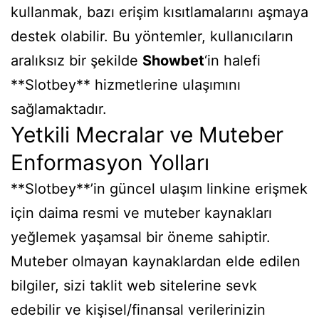
kullanmak, bazı erişim kısıtlamalarını aşmaya
destek olabilir. Bu yöntemler, kullanıcıların
aralıksız bir şekilde
Showbet
‘in halefi
**Slotbey** hizmetlerine ulaşımını
sağlamaktadır.
Yetkili Mecralar ve Muteber
Enformasyon Yolları
**Slotbey**’in güncel ulaşım linkine erişmek
için daima resmi ve muteber kaynakları
yeğlemek yaşamsal bir öneme sahiptir.
Muteber olmayan kaynaklardan elde edilen
bilgiler, sizi taklit web sitelerine sevk
edebilir ve kişisel/finansal verilerinizin