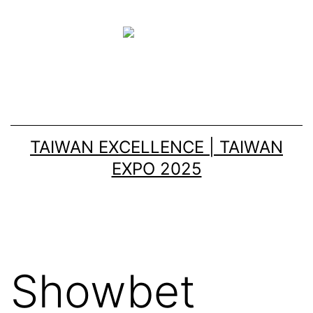
TAIWAN EXCELLENCE | TAIWAN
EXPO 2025
Showbet