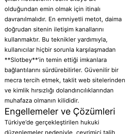
olduğundan emin olmak için itinalı
davranılmalıdır. En emniyetli metot, daima
doğrudan sitenin iletişim kanallarını
kullanmaktır. Bu teknikler yardımıyla,
kullanıcılar hiçbir sorunla karşılaşmadan
**Slotbey**’in temin ettiği imkanlara
bağlantılarını sürdürebilirler. Güvenilir bir
mecra tercih etmek, taklit web sitelerinden
ve kimlik hırsızlığı dolandırıcılıklarından
muhafaza olmanın kilididir.
Engellemeler ve Çözümleri
Türkiye’de gerçekleştirilen hukuki
düzenlemeler nedeniyle, çevrimiçi talih