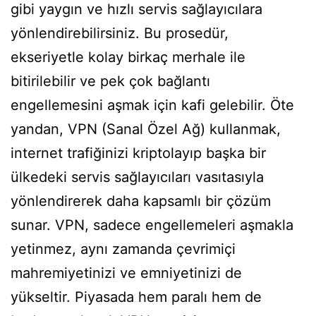
gibi yaygın ve hızlı servis sağlayıcılara
yönlendirebilirsiniz. Bu prosedür,
ekseriyetle kolay birkaç merhale ile
bitirilebilir ve pek çok bağlantı
engellemesini aşmak için kafi gelebilir. Öte
yandan, VPN (Sanal Özel Ağ) kullanmak,
internet trafiğinizi kriptolayıp başka bir
ülkedeki servis sağlayıcıları vasıtasıyla
yönlendirerek daha kapsamlı bir çözüm
sunar. VPN, sadece engellemeleri aşmakla
yetinmez, aynı zamanda çevrimiçi
mahremiyetinizi ve emniyetinizi de
yükseltir. Piyasada hem paralı hem de