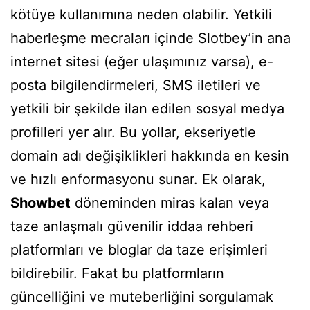
kötüye kullanımına neden olabilir. Yetkili
haberleşme mecraları içinde Slotbey’in ana
internet sitesi (eğer ulaşımınız varsa), e-
posta bilgilendirmeleri, SMS iletileri ve
yetkili bir şekilde ilan edilen sosyal medya
profilleri yer alır. Bu yollar, ekseriyetle
domain adı değişiklikleri hakkında en kesin
ve hızlı enformasyonu sunar. Ek olarak,
Showbet
döneminden miras kalan veya
taze anlaşmalı güvenilir iddaa rehberi
platformları ve bloglar da taze erişimleri
bildirebilir. Fakat bu platformların
güncelliğini ve muteberliğini sorgulamak