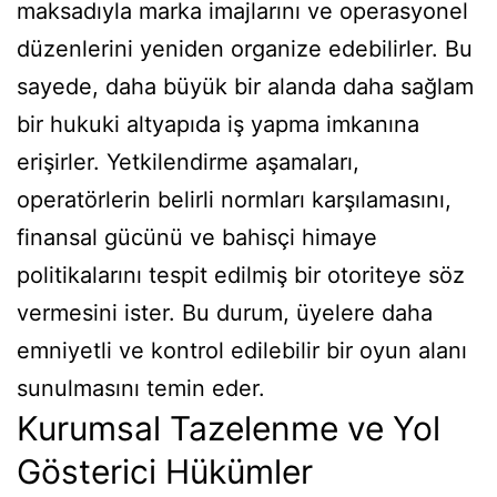
maksadıyla marka imajlarını ve operasyonel
düzenlerini yeniden organize edebilirler. Bu
sayede, daha büyük bir alanda daha sağlam
bir hukuki altyapıda iş yapma imkanına
erişirler. Yetkilendirme aşamaları,
operatörlerin belirli normları karşılamasını,
finansal gücünü ve bahisçi himaye
politikalarını tespit edilmiş bir otoriteye söz
vermesini ister. Bu durum, üyelere daha
emniyetli ve kontrol edilebilir bir oyun alanı
sunulmasını temin eder.
Kurumsal Tazelenme ve Yol
Gösterici Hükümler