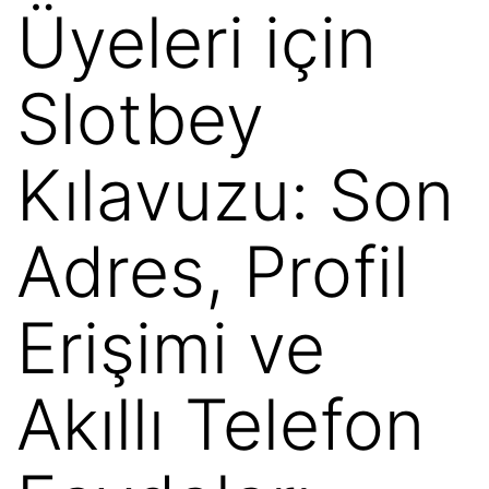
Üyeleri için
Slotbey
Kılavuzu: Son
Adres, Profil
Erişimi ve
Akıllı Telefon