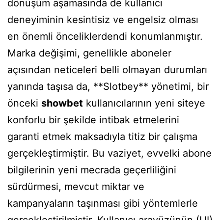
dönüşüm aşamasında de kullanıcı
deneyiminin kesintisiz ve engelsiz olması
en önemli önceliklerdendi konumlanmıştır.
Marka değişimi, genellikle aboneler
açısından neticeleri belli olmayan durumları
yanında taşısa da, **Slotbey** yönetimi, bir
önceki
showbet
kullanıcılarının yeni siteye
konforlu bir şekilde intibak etmelerini
garanti etmek maksadıyla titiz bir çalışma
gerçekleştirmiştir. Bu vaziyet, evvelki abone
bilgilerinin yeni mecrada geçerliliğini
sürdürmesi, mevcut miktar ve
kampanyaların taşınması gibi yöntemlerle
gerçekleştirilmiştir. Kullanıcı arayüzünün (UI)