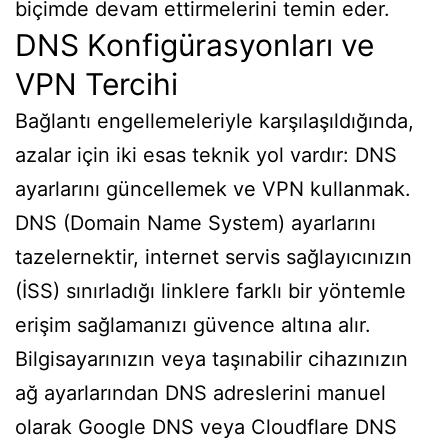
biçimde devam ettirmelerini temin eder.
DNS Konfigürasyonları ve
VPN Tercihi
Bağlantı engellemeleriyle karşılaşıldığında,
azalar için iki esas teknik yol vardır: DNS
ayarlarını güncellemek ve VPN kullanmak.
DNS (Domain Name System) ayarlarını
tazelernektir, internet servis sağlayıcınızın
(İSS) sınırladığı linklere farklı bir yöntemle
erişim sağlamanızı güvence altına alır.
Bilgisayarınızın veya taşınabilir cihazınızın
ağ ayarlarından DNS adreslerini manuel
olarak Google DNS veya Cloudflare DNS