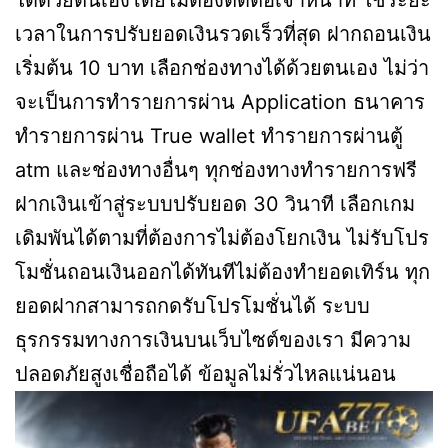
ได้ด้วยตนเองโดยไม่ต้องติดต่อเจ้าหน้าที่ ใช้ระยะ
เวลาในการปรับยอดเงินรวดเร็วที่สุด ฝากถอนเงิน
เริ่มต้น 10 บาท เลือกช่องทางได้ด้วยตนเอง ไม่ว่า
จะเป็นการทำรายการผ่าน Application ธนาคาร
ทำรายการผ่าน True wallet ทำรายการผ่านตู้
atm และช่องทางอื่นๆ ทุกช่องทางทำรายการฟรี
ฝากเงินเข้าสู่ระบบปรับยอด 30 วินาที เลือกเกม
เดิมพันได้ตามที่ต้องการไม่ต้องโยกเงิน ไม่รับโปร
โมชั่นถอนเงินออกได้ทันทีไม่ต้องทำยอดเทิร์น ทุก
ยอดฝากสามารถกดรับโปรโมชั่นได้ ระบบ
ธุรกรรมทางการเงินบนเว็บไซต์ของเรา มีความ
ปลอดภัยสูงเชื่อถือได้ ข้อมูลไม่รั่วไหลแน่นอน