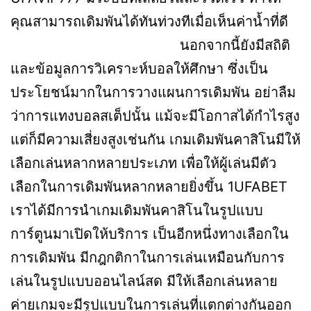
คุณสามารถเดิมพันได้ทันท่วงทีเมื่อเห็นค่าน้ำที่ดี
https://ufavip777.us.com/
นอกจากนี้ยังมีสถิติ
และข้อมูลการวิเคราะห์บอลให้ศึกษา ซึ่งเป็น
ประโยชน์มากในการวางแผนการเดิมพัน อย่าลืม
ว่าการแทงบอลสเต็ปนั้น แม้จะมีโอกาสได้กำไรสูง
แต่ก็มีความเสี่ยงสูงเช่นกัน เกมเดิมพันคาสิโนมีให้
เลือกเล่นหลากหลายประเภท เพื่อให้ผู้เล่นมีตัว
เลือกในการเดิมพันหลากหลายยิ่งขึ้น 1UFABET
เราได้มีการนำเกมเดิมพันคาสิโนในรูปแบบ
การ์ตูนมาเปิดให้บริการ เป็นอีกหนึ่งทางเลือกใน
การเดิมพัน มีกฎกติกาในการเล่นเหมือนกับการ
เล่นในรูปแบบออนไลน์สด มีให้เลือกเล่นหลาย
ค่ายเกมจะมีรูปแบบในการเล่นที่แตกต่างกันออก