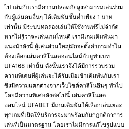
ไป เล่นกับเรามีความปลอดภัยสูงสามารถเล่นร่วม
กับผู้เล่นคนอื่นๆ ได้เดิมพันขั้นต่ำเพียง 1 บาท
เท่านั้น มีระบบทดลองเล่นให้ใช้งานฟรีไม่จำกัด
หากไม่รู้ว่าจะเล่นเกมไหนดี เรามีเกมเดิมพันมา
แนะนำดังนี้ ผู้เล่นส่วนใหญ่มักจะตั้งคำถามทำไม
ต้องเลือกเล่นคาสิโนสดออนไลน์กับยูฟ่าเบท
UFA168 เท่านั้น ดังนั้นเราจึงได้มีการรวบรวม
ความพิเศษที่ผู้เล่นจะได้รับเมื่อเข้าเดิมพันกับเรา
ซึ่งมีความแตกต่างจากเว็บไซต์คาสิโนอื่นๆ ทั่วไป
โดยมีความพิเศษดังต่อไปนี้ เล่นคาสิโนสด
ออนไลน์ UFABET มีเกมเดิมพันให้เลือกเล่นเยอะ
ทุกเกมที่เปิดให้บริการจะมาพร้อมกับกฎกติกาการ
เล่นที่เป็นมาตรฐาน โดยเราไม่มีการแก้ไขรูปแบบ