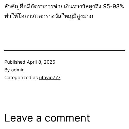
สำคัญคือมีอัตราการจ่ายเงินรางวัลสูงถึง 95-98%
ทำให้โอกาสแตกรางวัลใหญ่มีสูงมาก
Published
April 8, 2026
By
admin
Categorized as
ufavip777
Leave a comment