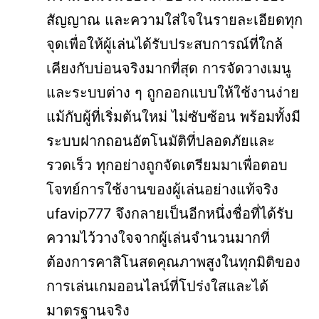
สัญญาณ และความใส่ใจในรายละเอียดทุก
จุดเพื่อให้ผู้เล่นได้รับประสบการณ์ที่ใกล้
เคียงกับบ่อนจริงมากที่สุด การจัดวางเมนู
และระบบต่าง ๆ ถูกออกแบบให้ใช้งานง่าย
แม้กับผู้ที่เริ่มต้นใหม่ ไม่ซับซ้อน พร้อมทั้งมี
ระบบฝากถอนอัตโนมัติที่ปลอดภัยและ
รวดเร็ว ทุกอย่างถูกจัดเตรียมมาเพื่อตอบ
โจทย์การใช้งานของผู้เล่นอย่างแท้จริง
ufavip777 จึงกลายเป็นอีกหนึ่งชื่อที่ได้รับ
ความไว้วางใจจากผู้เล่นจำนวนมากที่
ต้องการคาสิโนสดคุณภาพสูงในทุกมิติของ
การเล่นเกมออนไลน์ที่โปร่งใสและได้
มาตรฐานจริง