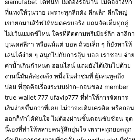
siamufabet ได้ทันที ไม่ต้องรอนาน ไม่ต้องวิ่งหา
ที่แทงให้วุ่นวาย เพราะทุกลีกดัง ลีกเล็ก ลีกใหญ่
เขายกมาเสิร์ฟให้หมดครบจริง แถมจัดเต็มทุกคู่
ไม่เว้นแมตช์ไหน ใครที่ติดตามพรีเมียร์ลีก ลาลีกา
บุนเดสลีกา หรือแม้แต่ บอล ถ้วยเล็ก ๆ ก็ยังหาให้
เล่นได้ง่าย ๆ สนุกไปกับการลุ้น บอล เราชอบ จ่าย
ค่าน้ำเกินกําหนด ออนไลน์ แถมยังได้เงินไปด้วย
งานนี้มันส์สองเด้ง หนึ่งในคำชมที่ ผู้เล่นพูดถึง
บ่อย ที่สุดคือเรื่องระบบฝาก–ถอนของ member
true wallet 777 ufavip777 ที่ทำให้การจัดการ
เงินง่ายขึ้นกว่าที่เคย ไม่ว่าจะเติมเครดิต หรือถอน
ออกก็ทำได้ทันใจ ไม่ต้องผ่านขั้นตอนซับซ้อน จุด
นี้เองที่ทำให้หลายคนรู้สึกอุ่นใจ เพราะทุกยอดถูก
ดำเนินการตรงตามที่กดสั่ง ufa wallet slot ที่ช่วย