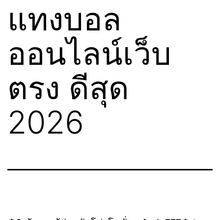
แทงบอล
ออนไลน์เว็บ
ตรง ดีสุด
2026