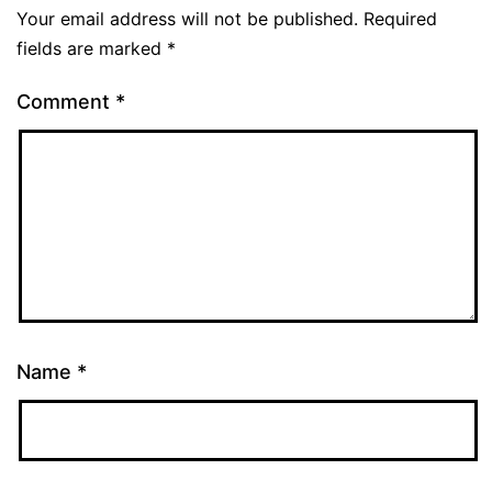
Your email address will not be published.
Required
fields are marked
*
Comment
*
Name
*