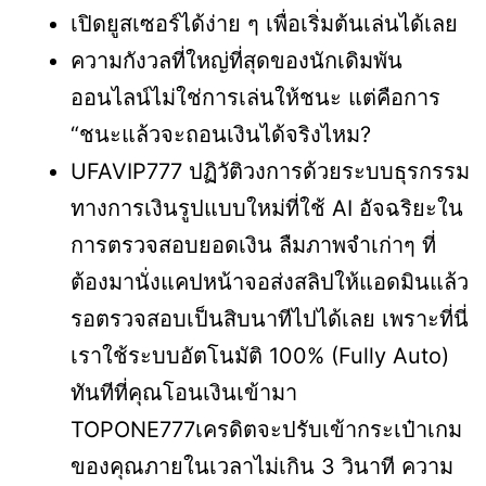
เปิดยูสเซอร์ได้ง่าย ๆ เพื่อเริ่มต้นเล่นได้เลย
ความกังวลที่ใหญ่ที่สุดของนักเดิมพัน
ออนไลน์ไม่ใช่การเล่นให้ชนะ แต่คือการ
“ชนะแล้วจะถอนเงินได้จริงไหม?
UFAVIP777 ปฏิวัติวงการด้วยระบบธุรกรรม
ทางการเงินรูปแบบใหม่ที่ใช้ AI อัจฉริยะใน
การตรวจสอบยอดเงิน ลืมภาพจำเก่าๆ ที่
ต้องมานั่งแคปหน้าจอส่งสลิปให้แอดมินแล้ว
รอตรวจสอบเป็นสิบนาทีไปได้เลย เพราะที่นี่
เราใช้ระบบอัตโนมัติ 100% (Fully Auto)
ทันทีที่คุณโอนเงินเข้ามา
TOPONE777เครดิตจะปรับเข้ากระเป๋าเกม
ของคุณภายในเวลาไม่เกิน 3 วินาที ความ