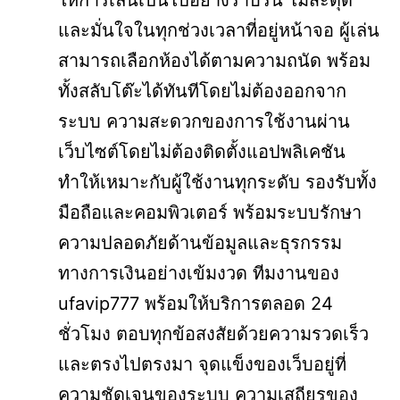
และมั่นใจในทุกช่วงเวลาที่อยู่หน้าจอ ผู้เล่น
สามารถเลือกห้องได้ตามความถนัด พร้อม
ทั้งสลับโต๊ะได้ทันทีโดยไม่ต้องออกจาก
ระบบ ความสะดวกของการใช้งานผ่าน
เว็บไซต์โดยไม่ต้องติดตั้งแอปพลิเคชัน
ทำให้เหมาะกับผู้ใช้งานทุกระดับ รองรับทั้ง
มือถือและคอมพิวเตอร์ พร้อมระบบรักษา
ความปลอดภัยด้านข้อมูลและธุรกรรม
ทางการเงินอย่างเข้มงวด ทีมงานของ
ufavip777 พร้อมให้บริการตลอด 24
ชั่วโมง ตอบทุกข้อสงสัยด้วยความรวดเร็ว
และตรงไปตรงมา จุดแข็งของเว็บอยู่ที่
ความชัดเจนของระบบ ความเสถียรของ