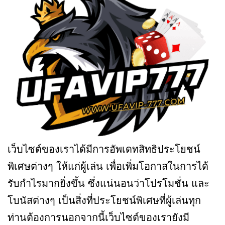
เว็บไซต์ของเราได้มีการอัพเดทสิทธิประโยชน์
พิเศษต่างๆ ให้แก่ผู้เล่น เพื่อเพิ่มโอกาสในการได้
รับกำไรมากยิ่งขึ้น ซึ่งแน่นอนว่าโปรโมชั่น และ
โบนัสต่างๆ เป็นสิ่งที่ประโยชน์พิเศษที่ผู้เล่นทุก
ท่านต้องการนอกจากนี้เว็บไซต์ของเรายังมี