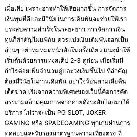
เมื่อเสีย เพราะอาจทำให้เสียมากขึ้น การจัดการ
เงินทุนที่ดีและมีวินัยในการเดิมพันจะช่วยให้เรา
ประสบความสำเร็จในระยะยาว การจัดการเงิน
ทุนก็สำคัญไม่แพ้กัน ควรแบ่งเงินเดิมพันออกเป็น
ส่วนๆ อย่าทุ่มหมดหน้าตักในครั้งเดียว แนะนำให้
เริ่มต้นด้วยการแทงสเต็ป 2-3 คู่ก่อน เมื่อเริ่มมี
กำไรค่อยเพิ่มจำนวนคู่และวงเงินขึ้นไป ที่สำคัญ
ต้องมีวินัยในการเดิมพัน อย่าใจร้อนตามเสียคืน
เด็ดขาด เริ่มจากความพิเศษของเว็บนี้คือการคัด
สรรเกมสล็อตคุณภาพจากค่ายดังระดับโลกมาให้
บริการ ไม่ว่าจะเป็น PG SLOT, JOKER
GAMING หรือ SPADEGAMING ทุกเกมผ่านการ
ทดสอบและรับรองมาตรฐานความเที่ยงตรง ที่