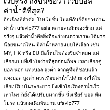
เว็บตรง ถึงขึ้นชื่อว่า เว็บบอล
ค่าน้ำดีที่สุด?
อีกเรื่องที่สำคัญ โปรโมชั่น ไม่แพ้กันก็คือการอ่าน
ค่าน้ำ ufavip777 asia หลายคนมักมองข้าม แต่
จริงๆ แล้วค่าน้ำคือสิ่งที่จะกำหนดว่าเราจะได้มาก
น้อยขนาดไหน มีค่าน้ำหลายแบบให้เลือก เช่น
MY, HK หรือ EU มือใหม่ไม่ต้องรีบจำหมด แค่
เลือกแบบที่เข้าใจง่ายที่สุดก่อนก็พอ เวลาเลือกคู่
บอล นอก แทงบอล สูงต่ํา จากดูทีมที่ชอบแล้ว
แทงบอล สูงต่ํา ควรเทียบค่าน้ำไปด้วย จะได้ไม่
เสียเปรียบในระยะยาว ยิ่งเข้าใจเรื่องค่าน้ำเร็ว
เท่าไหร่ ก็ยิ่งได้เปรียบมากขึ้น นั่งเชียร์ บอล ทีม
โปรด แล้วกดเดิมพันผ่าน ufavip777