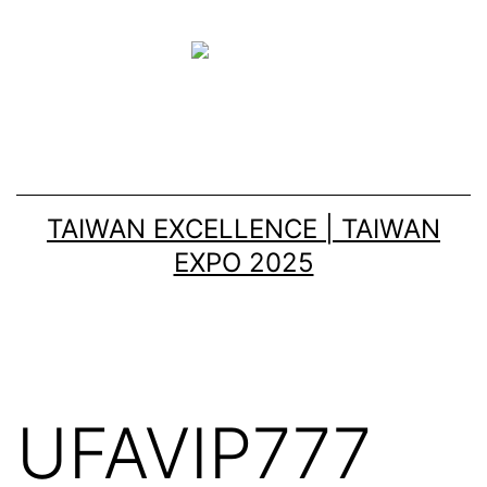
TAIWAN EXCELLENCE | TAIWAN
EXPO 2025
UFAVIP777