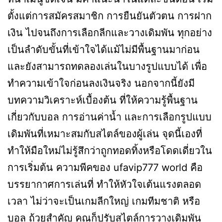
ตั้งแต่การสมัครสมาชิก การยืนยันตัวตน การฝาก
เงิน ไปจนถึงการเลือกลีกและวางเดิมพัน ทุกอย่าง
เป็นลำดับขั้นที่เข้าใจได้แม้ไม่มีพื้นฐานมาก่อน
และยังสามารถทดลองเล่นในบางรูปแบบได้ เพื่อ
ทำความเข้าใจก่อนลงเงินจริง นอกจากนี้ยังมี
บทความวิเคราะห์เบื้องต้น ที่ให้ความรู้พื้นฐาน
เกี่ยวกับบอล การอ่านค่าน้ำ และการเลือกรูปแบบ
เดิมพันที่เหมาะสมกับสไตล์ของผู้เล่น จุดนี้เองที่
ทำให้มือใหม่ไม่รู้สึกว่าถูกทอดทิ้งหรือโดดเดี่ยวใน
การเริ่มต้น ความพีคของ ufavip777 world คือ
บรรยากาศการเล่นที่ ทำให้หัวใจเต้นแรงตลอด
เวลา ไม่ว่าจะเป็นเกมลีกใหญ่ เกมทีมชาติ หรือ
บอล ถ้วยสำคัญ คุณก็ปรับสไตล์การวางเดิมพัน